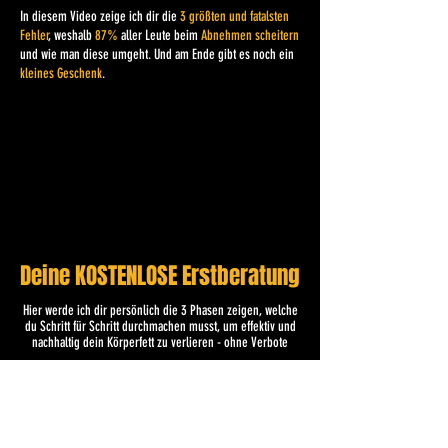
In diesem Video zeige ich dir die
3 größten und fatalsten
Fehler
, weshalb
87%
aller Leute beim
Abnehmen scheitern
und wie man diese umgeht. Und am Ende gibt es noch ein
kleines Geschenk
.
Deine KOSTENLOSE Erstberatung
Hier werde ich dir persönlich die 3 Phasen zeigen, welche
du Schritt für Schritt durchmachen musst, um effektiv und
nachhaltig dein Körperfett zu verlieren - ohne Verbote
Ich möchte eine kostenlose
Erstberatung buchen