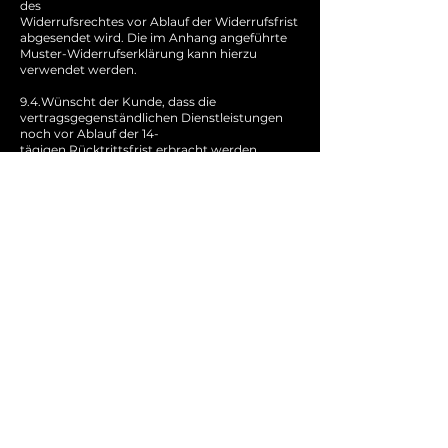
des
Widerrufsrechtes vor Ablauf der Widerrufsfrist
abgesendet wird. Die im Anhang angeführte
Muster-Widerrufserklärung kann hierzu
verwendet werden.
9.4.Wünscht der Kunde, dass die
vertragsgegenständlichen Dienstleistungen
noch vor Ablauf der 14-
tägigen Rücktrittsfrist erbracht werden,
nimmt er hiermit ausdrücklich zur Kenntnis,
dass er das
gesetzliche Rücktrittsrecht mit dem Verlangen
der vorzeitigen Vertragserfüllung verliert,
wenn
die Dienstleistung vor Ablauf der
vorgenannten Frist erbracht wird.
10. Veranstaltungs-
Abschnitt zur Foto- und
Videoverwendung:
Im Rahmen einer Gabriel Reifinger
Powerfitness GmbH Veranstaltung, wie zum
Beispiel das Event "Powerfitness Summit",
werden vom Veranstalter oder in dessen
Auftrag Foto-, Ton- und Videoaufnahmen
angefertigt. Mit dem Erwerb eines Tickets bzw.